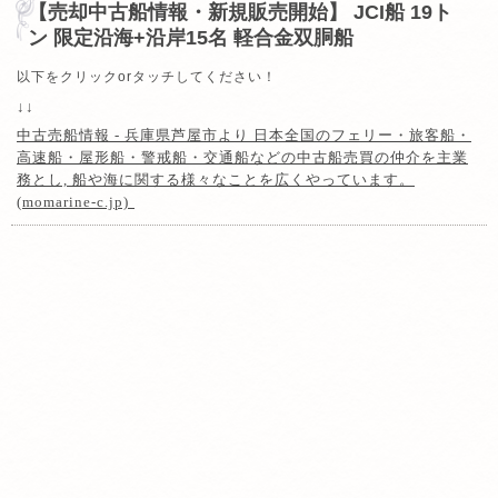
【売却中古船情報・新規販売開始】 JCI船 19ト
ン 限定沿海+沿岸15名 軽合金双胴船
以下をクリックorタッチしてください！
↓↓
中古売船情報 - 兵庫県芦屋市より 日本全国のフェリー・旅客船・
高速船・屋形船・警戒船・交通船などの中古船売買の仲介を主業
務とし, 船や海に関する様々なことを広くやっています。
(momarine-c.jp)