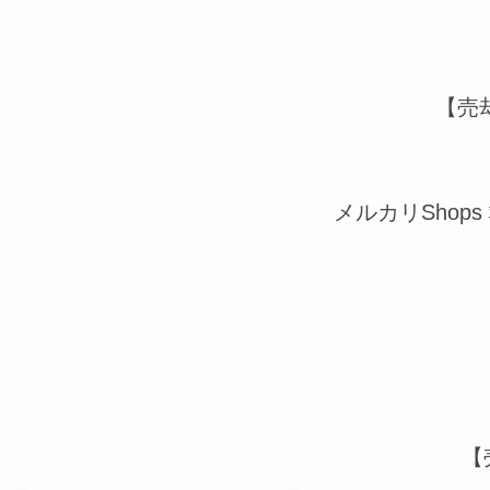
【売却
メルカリShop
【