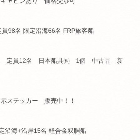
たりキャビンあり 価格交渉可
員98名 限定沿海66名 FRP旅客船
311 定員12名 日本船具㈱ 1個 中古品 新
）表示ステッカー 販売中！！
限定沿海+沿岸15名 軽合金双胴船