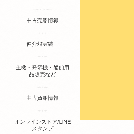
中古売船情報
仲介船実績
主機・発電機・船舶用
品販売など
中古買船情報
オンラインストア/LINE
スタンプ