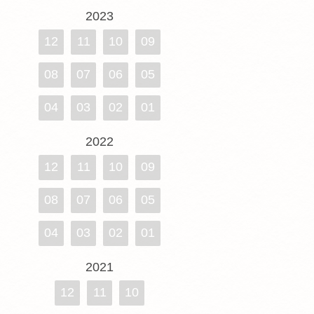
2023
12
11
10
09
08
07
06
05
04
03
02
01
2022
12
11
10
09
08
07
06
05
04
03
02
01
2021
12
11
10