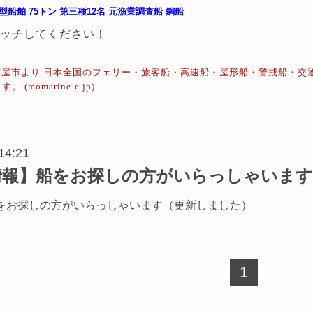
型船舶 75トン 第三種12名 元漁業調査船 鋼船
タッチしてください！
県芦屋市より 日本全国のフェリー・旅客船・高速船・屋形船・警戒船・交
momarine-c.jp)
 14:21
情報】船をお探しの方がいらっしゃいます
をお探しの方がいらっしゃいます（更新しました）
1