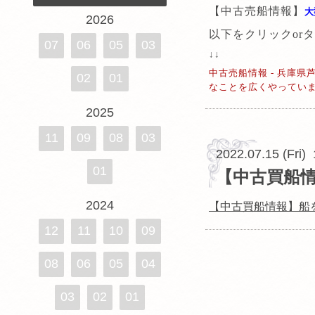
【中古売船情報】
大
2026
以下をクリックor
07
06
05
03
↓↓
中古売船情報 - 兵庫
02
01
なことを広くやっています。 (
2025
11
09
08
03
2022.07.15 (Fri)
01
【中古買船
2024
【中古買船情報】船
12
11
10
09
08
06
05
04
03
02
01