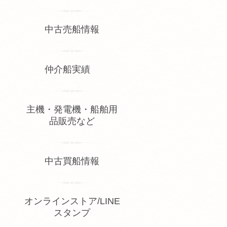
中古売船情報
仲介船実績
主機・発電機・船舶用
品販売など
中古買船情報
オンラインストア/LINE
スタンプ