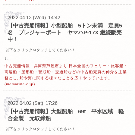
2022.04.13 (Wed) 14:42
【中古売船情報】小型船舶 5トン未満 定員5
名 プレジャーボート ヤマハP-17X 継続販売
中！
以下をクリックorタッチしてください！
↓↓
中古売船情報 - 兵庫県芦屋市より 日本全国のフェリー・旅客船・
高速船・屋形船・警戒船・交通船などの中古船売買の仲介を主業
務とし, 船や海に関する様々なことを広くやっています。
(momarine-c.jp)
2022.04.02 (Sat) 17:26
【中古売船情報】大型船舶 69t 平水区域 軽
合金製 元取締船
以下をクリックorタッチしてください！