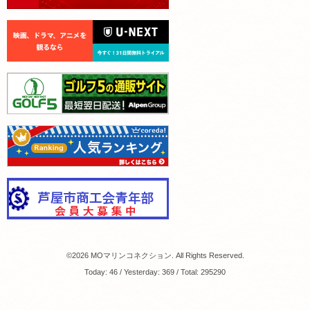
©2026
MOマリンコネクション
. All Rights Reserved.
Today:
46
/ Yesterday:
369
/ Total:
295290