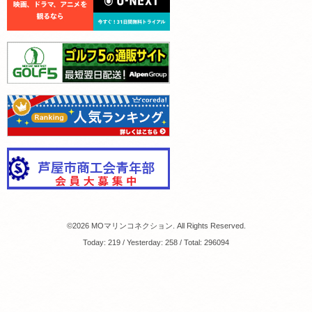
©2026
MOマリンコネクション
. All Rights Reserved.
Today:
219
/ Yesterday:
258
/ Total:
296094