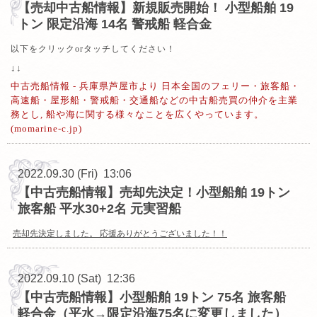
【売却中古船情報】新規販売開始！ 小型船舶 19
トン 限定沿海 14名 警戒船 軽合金
以下をクリックorタッチしてください！
↓↓
中古売船情報 - 兵庫県芦屋市より 日本全国のフェリー・旅客船・
高速船・屋形船・警戒船・交通船などの中古船売買の仲介を主業
務とし, 船や海に関する様々なことを広くやっています。
(momarine-c.jp)
2022.09.30 (Fri) 13:06
【中古売船情報】売却先決定！小型船舶 19トン
旅客船 平水30+2名 元実習船
売却先決定しました。 応援ありがとうございました！！
2022.09.10 (Sat) 12:36
【中古売船情報】小型船舶 19トン 75名 旅客船
軽合金（平水→限定沿海75名に変更しました）