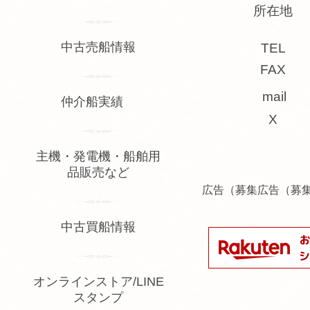
所在地
中古売船情報
TEL
FAX
mail
仲介船実績
X
主機・発電機・船舶用
品販売など
広告（募集広告（募
中古買船情報
オンラインストア/LINE
スタンプ