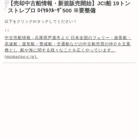
【売却中古船情報・新規販売開始】JCI船 19トン
ストレブロ ﾛｲﾔﾙｸﾙｰｻﾞ500 ※要整備
以下をクリックorタッチしてください！
↓↓
中古売船情報 - 兵庫県芦屋市より 日本全国のフェリー・旅客船・
高速船・屋形船・警戒船・交通船などの中古船売買の仲介を主業
務とし, 船や海に関する様々なことを広くやっています。
(momarine-c.jp)