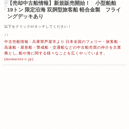
【売却中古船情報】新規販売開始！ 小型船舶
19トン 限定沿海 双胴型旅客船 軽合金製 フライ
ングデッキあり
以下をクリックorタッチしてください！
↓↓
中古売船情報 - 兵庫県芦屋市より 日本全国のフェリー・旅客船・
高速船・屋形船・警戒船・交通船などの中古船売買の仲介を主業
務とし, 船や海に関する様々なことを広くやっています。
(momarine-c.jp)