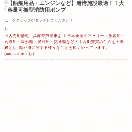
【船舶用品・エンジンなど】港湾施設最適！！大
容量可搬型消防用ポンプ
以下をクリックorタッチしてください！
↓↓
中古売船情報 - 兵庫県芦屋市より 日本全国のフェリー・旅客船・
高速船・屋形船・警戒船・交通船などの中古船売買の仲介を主業
務とし, 船や海に関する様々なことを広くやっています。
(momarine-c.jp)