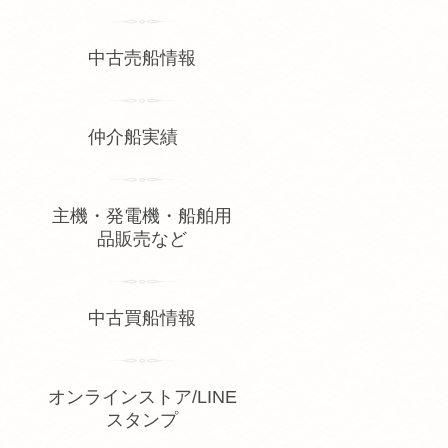
中古売船情報
仲介船実績
主機・発電機・船舶用
品販売など
中古買船情報
オンラインストア/LINE
スタンプ