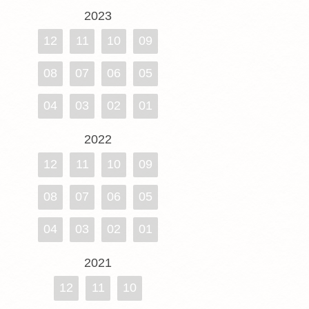
2023
12
11
10
09
08
07
06
05
04
03
02
01
2022
12
11
10
09
08
07
06
05
04
03
02
01
2021
12
11
10