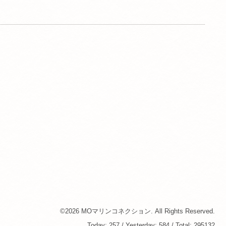
©2026
MOマリンコネクション
. All Rights Reserved.
Today:
257
/ Yesterday:
584
/ Total:
295132