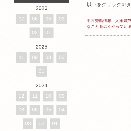
以下をクリックor
2026
↓↓
07
06
05
03
中古売船情報 - 兵庫
なことを広くやっています。 (
02
01
2025
11
09
08
03
01
2024
12
11
10
09
08
06
05
04
03
02
01