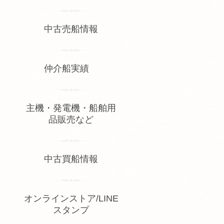
中古売船情報
仲介船実績
主機・発電機・船舶用
品販売など
中古買船情報
オンラインストア/LINE
スタンプ