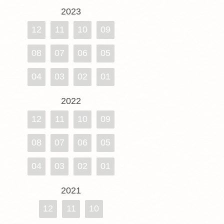
2023
12
11
10
09
08
07
06
05
04
03
02
01
2022
12
11
10
09
08
07
06
05
04
03
02
01
2021
12
11
10