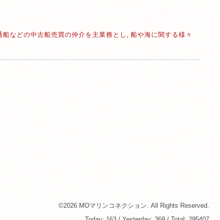
通船などの中古船売買の仲介を主業務とし, 船や海に関する様々
©2026
MOマリンコネクション
. All Rights Reserved.
Today:
163
/ Yesterday:
369
/ Total:
295407