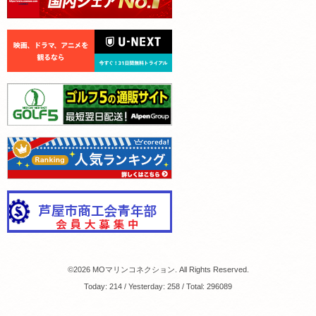
©2026
MOマリンコネクション
. All Rights Reserved.
Today:
214
/ Yesterday:
258
/ Total:
296089