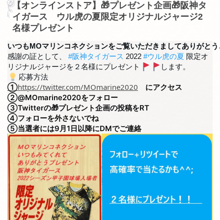
【オンラインストア】🎁プレゼント企画🎁阪神タ
イガース ウル虎の夏限定オリジナルジャージ2
名様プレゼント
いつもMOマリンコネクションをご覧いただきましてありがとう
感謝の証として、
#阪神タイガース
2022
#ウル虎の夏
限定オ
リジナルジャージを２名様にプレゼント
します。
応募方法
https://twitter.com/MOmarine2020
①
　にアクセス
②@MOmarine2020をフォロー
③Twitterの🎁プレゼント企画の投稿をRT
④フォローを外さないでね
⑤当選者には9月1日以降にDMでご連絡